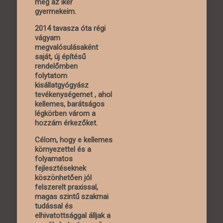
meg az iker
gyermekeim.
2014 tavasza óta régi
vágyam
megvalósulásaként
saját, új építésű
rendelőmben
folytatom
kisállatgyógyász
tevékenységemet , ahol
kellemes, barátságos
légkörben várom a
hozzám érkezőket.
Célom, hogy e kellemes
környezettel és a
folyamatos
fejlesztéseknek
köszönhetően jól
felszerelt praxissal,
magas szintű szakmai
tudással és
elhivatottsággal álljak a